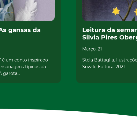
 As gansas da
Leitura da seman
Silvia Pires Ober
Março, 21
" é um conto inspirado
Stela Battaglia. Ilustraç
ersonagens típicos da
Sowilo Editora. 2021
A garota...