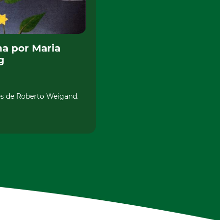
a por Maria
g
ões de Roberto Weigand.