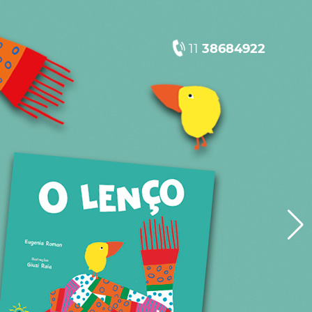
11
38684922